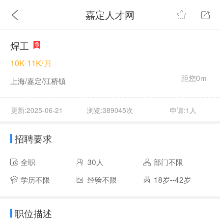
嘉定人才网
焊工
10K-11K/月
距您0m
上海/嘉定/江桥镇
更新:2025-06-21
浏览:389045次
申请:1人
招聘要求
全职
30人
部门不限
学历不限
经验不限
18岁--42岁
职位描述