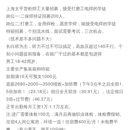
上海太平货柜焊工大量招募，接受打磨工电焊的学徒
岗位一:二保焊持证招募200人。
岗位二:打磨工，会用焊枪，愿意学焊，能接受电焊的学徒
特箱招募，个别流水线，面试需要考试，三次机会。
（技术差不多问题不大）
长白班为主，听力不过不可以搞定，高血压超过140不行。个
别小问题提前报备，在箱厂干过的基本都是包进得
男工18-42周岁。
主要生产集装箱和特箱
前期满10天可预支1000元
底薪2690+2000—3500绩效+加班费（下午3点半之后全部1.
5倍加班！（23.18元）假日全天双倍（30.91元），法定假日
3倍+过节费)（46.37元）
正常出勤每月工资1万-1.1万左右。
注:进厂需要体检100元，满月后再做职业体检，体检费报销。
住宿4人间公寓房，环境一流！住宿费400元/月！水电费平
摊。（有小黄车，骑车10分钟）